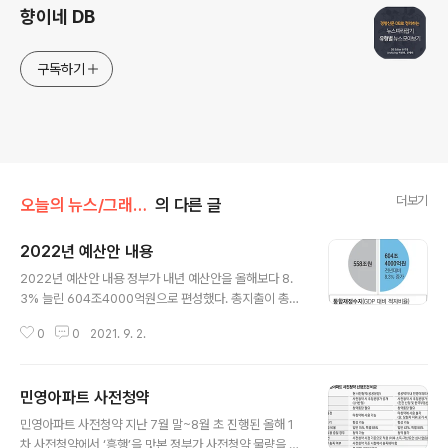
향이네 DB
구독하기
더보기
오늘의 뉴스/그래픽뉴스
의 다른 글
2022년 예산안 내용
글 내용
2022년 예산안 내용 정부가 내년 예산안을 올해보다 8.
3% 늘린 604조4000억원으로 편성했다. 총지출이 총수
입보다 많은 확장적 재정운용 기조란 것이 정부 입장이나
0
0
2021. 9. 2.
코로나19로 양극화가 확대된 데다 금리 인상 등으로 취약
계층의 부담이 높아지고 있어 보다 적극적으로 돈줄을 풀
어야 한다는 지적도 나온다. ■관련기사 내년 예산 증가폭
민영아파트 사전청약
감소…‘확장 재정’ 뒷걸음질
글 내용
민영아파트 사전청약 지난 7월 말~8월 초 진행된 올해 1
차 사전청약에서 ‘흥행’을 맛본 정부가 사전청약 물량을 10