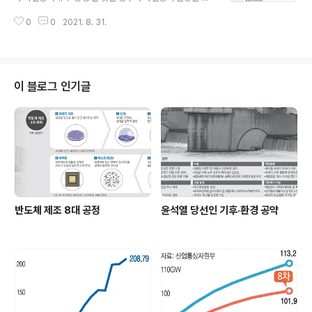
만가구 이상 추가했다. 사전청약 대상이 ‘공공택지 내 민영
0
0
2021. 8. 31.
아파트(8만7000여가구)’ 및 ‘2·4 공급대책 물량(1만400
0여가구)’으로 확대된다. ■관련기사 브랜드 가치에 넓은
집 많아 ‘매력’…일단 당첨되면 타 지역 청약 ‘제한’
이 블로그 인기글
반도체 제조 8대 공정
윤석열 당선인 기후·환경 공약