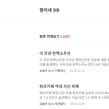
향이네 DB
분류 전체보기
12097
이 장관 탄핵소추안
이 장관 탄핵소추안 이상민 행정안전부 장관에 대한 
의를 통과했다. 국무위원 탄핵소추는 헌정 사상 처음이
원 293명 중 179명 찬성으로 이 장관 탄핵소추안을
오늘의 뉴스/기록경신
2023.02.10
요건인 재적 의원 과반(150석)을 넘겼다. 반대는 10
기사 헌정 첫 장관 탄핵소추, 이태원 참사 ‘책임’ 물
튀르키예 역대 지진 피해
튀르키예 역대 지진 피해 튀르키예 남부와 시리아 북부
모 7.8 강진이 발생했다. 이날 오전 1시 현재 두 나라
넘어섰으며, 구조작업이 계속되면서 눈덩이처럼 늘고
오늘의 뉴스/사건일지
2023.02.08
최악 대지진…사망 수천명 ‘눈덩이’