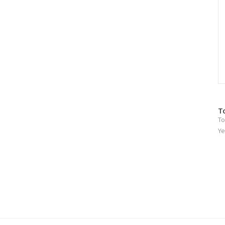
방
T
To
문
자
Ye
수