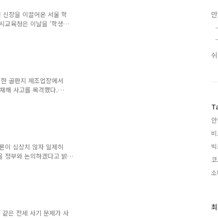
만
권 신장을 이끌어온 서울 학
울시교육청은 이날을 ‘학생인
학생인권조례는 ‘폐지’ 위기
나
쉬
의 한 골판지 제조업장에서
업재해 사고를 목격했다.
컨베이어벨트에 오른팔이 끼어
T
 후공정에서 동료가 떨어진 박
 김씨는 연신 손으로 가슴을
안
1년]끼이고 떨어지고…목격만
비
빅
여론이 심상치 않자 일제히
을 정부와 논의하겠다고 밝
코
 열고 취약계층 대상 가스요
소
정부에서 가스요금을 올리지
기사 당정, 부랴부랴 난방
최
최
 같은 전세 사기 문제가 사
근