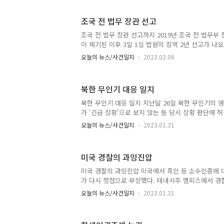
조국 전 법무 장관 선고
조국 전 법무 장관 선고까지 2019년 조국 전 법무부
이 제기된 이후 3일 1심 법원의 징역 2년 선고가 나
열의 시간이었다. 조 전 장관과 검찰의 지지세력이 
오늘의 뉴스/사건일지
2023.02.06
정부의 내로남불 논란은 결국 윤석열 정부 출범으로 
대전’이 정권교체로…‘내로남불’의 양극단 정치 심화
북한 무인기 대응 일지
북한 무인기 대응 일지 지난달 26일 북한 무인기의 
가 ‘긴급 상황’으로 보지 않는 등 당시 상황 판단에 
과 수도방위사령부(수방사) 간 상황 공유가 되지 않아
오늘의 뉴스/사건일지
2023.01.31
상황 공유 시스템까지 작동하지 않는 등 총체적 부실
■관련기사 북 무인기 대응 부실 인정한 군, 문책은 
미국 경찰의 과잉진압
미국 경찰의 과잉진압 미국에서 흑인 등 소수인종에 
가 다시 쟁점으로 부상했다. 테네시주 멤피스에서 경
흑인 타이어 니컬스(29)가 폭행당하는 현장 영상이 
오늘의 뉴스/사건일지
2023.01.31
시위도 확산하고 있다. ■관련기사 29세 흑인 청년 목
지마’ 폭행