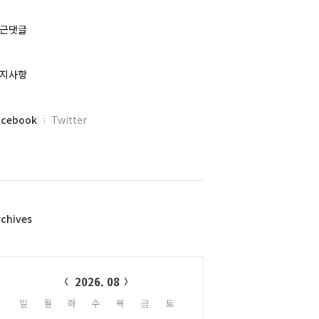
근댓글
지사항
acebook
Twitter
rchives
alendar
2026. 08
일
월
화
수
목
금
토