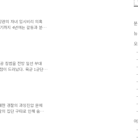
 장관의 자녀 입시비리 의혹
분
오기까지 4년여는 갈등과 분
극렬하게 충돌했고, 문재인
뉴
귀착됐다. ■관련기사 ‘조국
오
영공 침범을 전방 일선 부대
허점이 드러났다. 육군 1군단
 제각각 대응했고 부대 간
이 드러난 것으로 조사됐다.
“신중히”
대한 경찰의 과잉진압 문제
찰의 집단 구타로 인해 숨진
공개되면서 미 곳곳에서 항의
어
숨 앗은 미국 경찰들의 ‘묻