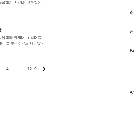
꼼꼼해지고 있다. 경찰청에
글
자 10명 중 7명이 2030
과
최
도가 2억원(임차보증금의
인
지만 청년들이 선뜻 전세계약
기
 사회…2030 “알아야 안
율
글
공
서울대와 연세대, 고려대를
까이 늘어난 것으로 나타났
 재수를 위해, 또는 반수를
페
F
석된다. 상위권 대학의 일부
이
쏠림’이 심각했다. ▶ 관련
스
60% 급증
북
4
···
1210
트
위
터
플
A
러
그
인
C