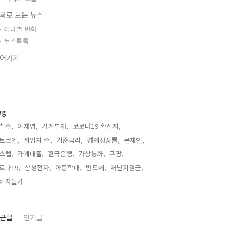
화로 보는 뉴스
테마별 만화
뉴스톡톡
어가기
ag
철수,
이재명,
가계부채,
코로나19 확진자,
트코인,
취업자 수,
기준금리,
경제성장률,
문재인,
스텝,
가계대출,
한국은행,
가상통화,
쿠팡,
로나19,
삼성전자,
아동학대,
반도체,
재난지원금,
비자물가,
근글
인기글