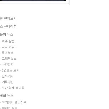
류 전체보기
스 큐레이션
늘의 뉴스
이슈 칼럼
시사 키워드
통계뉴스
그래픽뉴스
사건일지
1면으로 보기
단독기사
기록경신
주간 화제 동영상
제의 뉴스
유기정의 옛날신문
어제의 오늘