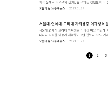
회적 문제로 떠오르자 전셋집을 구하는 청년들이 더 
‘빌라왕’ 김모씨 사건과 유사한 전세 사기를 신고한 피해
오늘의 뉴스/통계뉴스
2023.01.27
세대이다. 지난해 10월 청년 전용 버팀목 대출의 한
80% 이내)까지 늘어 전세자금 마련에 숨통이 트였
에 나서지 못하는 이유다. ▶관련기사 전세사기’ 판치는
서울대.연세대.고려대 자퇴생중 이과생 비
당한다” 눈 부릅
서울대.연세대.고려대 자퇴생중 이과생 비율 지난해 
다니다 자퇴한 이공계 재학생이 3년 전보다 60% 가
다. 의약학계열 선호 현상이 심화하면서 대학 입학 후
오늘의 뉴스/통계뉴스
2023.01.27
해 성공한 뒤 자퇴하는 학생이 늘어났기 때문으로 분
학과는 재적 인원 5명 중 1명이 자퇴할 정도로 ‘의대 
기사 자퇴하고 의대로 SKY이공계 "중도탈락 3년만에 
1
2
3