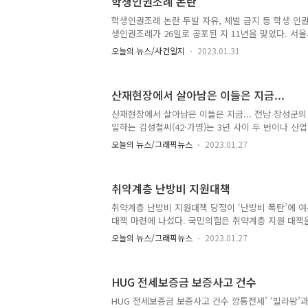
학생인권조례 논란
학생인권조례 논란 두발 자유, 체벌 금지 등 학생 인
생인권조례가 26일로 공포된 지 11년을 맞았다. 서
권의날’로 정하고 매년 기념식을 열고 있지만, 정작 
오늘의 뉴스/사건일지
2023.01.31
에 몰려 있다. ■관련기사 빗나간 ‘사랑의 매’ 돌아오
산재현장에서 살아남은 이들은 지금...
산재현장에서 살아남은 이들은 지금... 전남 장성군
일하는 김성철씨(42·가명)는 3년 사이 두 번이나 산
2019년 11월23일 동료 노동자가 박스 조립 고속 
오늘의 뉴스/그래픽뉴스
2023.01.27
다쳤다. 2년 뒤인 2021년 11월30일에는 같은 라인
스를 제거하다 기계에 몸이 깔렸다. 사업장에서 만난
쓸며 울먹였다. ▶ 관련기사 [중대재해처벌법 시행 
취약계층 난방비 지원대책
으로도 “삶이 지옥이 됐다”
취약계층 난방비 지원대책 당정이 ‘난방비 폭탄’에 
대책 마련에 나섰다. 국민의힘은 취약계층 지원 대책
혔다. 대통령실과 산업통상자원부는 각각 기자회견을
오늘의 뉴스/그래픽뉴스
2023.01.27
금 추가 할인 등 대책을 발표했다. 당정은 문재인 
않아 인상이 불가피했다며 여론전도 이어갔다 ▶관련
비 대책 마련…야당 ‘추경 편성’ 요구엔 선 긋기
HUG 전세보증금 보증사고 건수
HUG 전세보증금 보증사고 건수 깡통전세’ ‘빌라왕’과