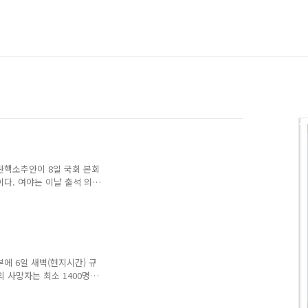
탄핵소추안이 8일 국회 본회
다. 여야는 이날 출석 의
 통과시켰다. 탄핵소추 가결
9표, 무효는 5표였다. ■관련
었다
에 6일 새벽(현지시간) 규
의 사망자는 최소 1400명을
 있다. ■관련기사 튀르키예