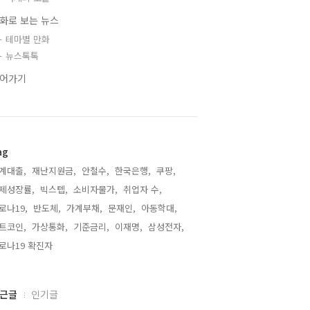
화로 보는 뉴스
테마별 만화
뉴스톡톡
어가기
ag
계대출,
재난지원금,
안철수,
한국은행,
쿠팡,
제성장률,
빅스텝,
소비자물가,
취업자 수,
로나19,
반도체,
가계부채,
문재인,
아동학대,
트코인,
가상통화,
기준금리,
이재명,
삼성전자,
로나19 확진자,
근글
인기글