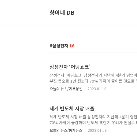
향이네 DB
삼성전자
16
삼성전자 ‘어닝쇼크’
삼성전자 ‘어닝쇼크’ 삼성전자의 지난해 4분기 영업
부진 등으로 1년 전보다 70% 가까이 줄어든 것으로
해 4분기 영업이익이 4조3000억원으로 전년 동기 대
오늘의 뉴스/기록경신
2023.01.10
집계됐다고 6일 공시했다. 전 분기와 비교해도 60.4
망치를 한참 밑도는 실적충격(어닝쇼크) 수준이다. 
크’ 4분기 영업익 -69%
세계 반도체 시장 매출
세계 반도체 시장 매출 삼성전자의 지난해 4분기 영
70% 가까이 급감하며 반도체 혹한기 우려가 현실로 
기 침체와 전자기기 수요 감소에 따라 주력인 반도체
오늘의 뉴스/통계뉴스
2023.01.09
레이 등 전 사업부에 걸쳐 실적 부진이 이어진 것으로