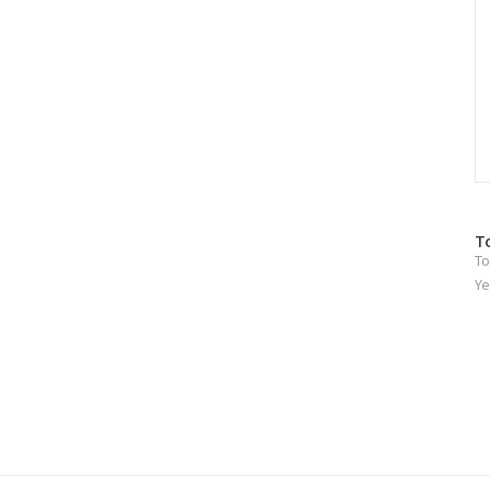
방
T
To
문
자
Ye
수