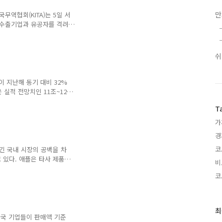
만
무역협회(KITA)는 5일 서
 수출기업과 유공자를 격려
일 밝혔다. 산업부에 따르면
개사 늘어났다. 수출의탑은 단
신기록을 경신할 때 준다.
쉬
받는다. ■관련기사 삼성전
 지난해 동기 대비 32%
 실적 전망치인 11조~12조
3분기 영업이익, 지난해보
T
가
경
코
긴 국내 시장의 공백을 차
 있다. 애플은 타사 제품에
비
에 대한 중고 보상 정책을
코
수인 15만원을 보상금으로
자도 ‘LG 중고폰’ 가져오
최
최
 한국 기업들이 판매액 기준
근