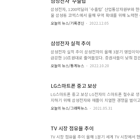
삼성전자 ‘수출탑’
삼성전자, 1200억달러 ‘수출탑’ 산업통상자원부와 한국
울 삼성동 코엑스에서 올해 무역 확대를 위해 노력한
하기 위한 ‘제59회 무역의날’ 기념식을 개최한다고 4
오늘의 뉴스/기록경신
2022.12.05
수출의탑 수상 기업은 1780개사로 지난해보다 207
일 법인이 달성한 수출 실적이 특정 구간을 넘어서는 
올해는 삼성전자가 최초로 1200억달러 수출의탑을 
삼성전자 실적 추이
자, 사상 첫 1200억달러 ‘수출탑’
삼성전자 실적 추이 삼성전자의 올해 3분기 영업이익이
급감한 10조원대로 줄어들었다. 증권사들이 낮춰 잡은
원에 미치지 못하는 실적이다. ■ 관련기사 삼성전자 
오늘의 뉴스/통계뉴스
2022.10.20
다 32% 급감한 10조원대
LG스마트폰 중고 보상
LG스마트폰 중고 보상 LG전자의 스마트폰 철수로 생
지하기 위해 삼성전자와 애플이 치열한 경쟁을 벌이고
중고 보상을 하지 않던 고집을 꺾고 LG전자 스마트폰
오늘의 뉴스/그래픽뉴스
2021.05.31
도입했다. 삼성전자도 LG폰 반납 시 애플과 같은 액
주기로 하며 방어에 나섰다. ■관련기사 애플도 삼성전
면 15만원 추가 보상
TV 시장 점유율 추이
TV 시장 점유율 추이 올해 1분기 세계 TV 시장에서