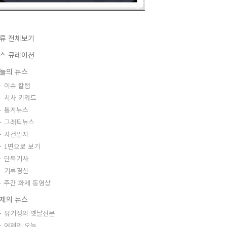
류 전체보기
스 큐레이션
늘의 뉴스
이슈 칼럼
시사 키워드
통계뉴스
그래픽뉴스
사건일지
1면으로 보기
단독기사
기록경신
주간 화제 동영상
제의 뉴스
유기정의 옛날신문
어제의 오늘