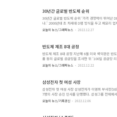
도체 부문이 적자로 돌아설 수 있다는 관측까지 나오고
리 감산’ 기대감…삼성 주가, 외려 상승
30년간 글로벌 반도체 순위
30년간 글로벌 반도체 순위 ‘가격 경쟁력이 뛰어난 D
냐.’ 2000년대 초 차세대 D램 방식을 두고 메모리 
시 업계 1위 삼성전자는 DDR D램을 주력으로 내세운 
오늘의 뉴스/그래픽뉴스
2022.12.27
마이크론(미국), 인피니언(독일) 등은 램버스 D램 투
2001년 램버스 D램을 탑재한 ‘펜티엄4(1세대)’를 
이하 성능 탓에 판매 부진을 겪었으며, 2003년 램버
반도체 제조 8대 공정
선언했다. 이에 램버스 D램으로 삼성전자를 제치려던
입었다. 기술·가격 경쟁이 치열한 메모리 업계에 최근 
반도체 제조 8대 공정 지난해 6월 미국 백악관은 반
년 만에 분기 영업 적자를 낸 마이크론은 내년에 생산량
품 등의 글로벌 공급망을 조사한 뒤 ‘100일 공급망 
했다. 주요 산업에서 중국의 ‘굴기’를 막고 미국의 
오늘의 뉴스/그래픽뉴스
2022.12.22
이 보고서는 이후 조 바이든 대통령의 글로벌 공급망 
■관련기사 [기로에 선 K반도체] (2) 미국이 '네패스
체 핵심 경쟁력, ‘패키징 기술’에 달렸다
삼성전자 첫 여성 사장
삼성전자 첫 여성 사장 삼성전자가 이영희 부사장(58
7명의 사장 승진 인사를 단행했다. 삼성그룹 전체에서
사장이 된 것은 이번이 처음이다. ■관련기사 삼성전자
오늘의 뉴스/기록경신
2022.12.06
재용 회장 취임 첫 사장단 인사