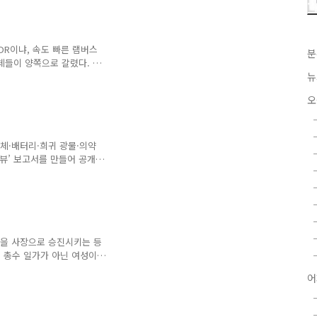
 있다. ■관련기사 ‘메모
DR이냐, 속도 빠른 램버스
분
업체들이 양쪽으로 갈렸다. 당
반면, 2~4위 엘피다(일본),
뉴
자를 대폭 늘렸다 인텔은
오
내놓았다가 높은 가격과 기대
스 D램을 지원하지 않겠다고
 업체들이 막대한 손해를
다시 ‘한파’가 몰아쳤다. 7
도체·배터리·희귀 광물·의약
을 ..
리뷰’ 보고서를 만들어 공개
영향력을 유지하기 위해서다.
재편 정책의 근간이 됐다.
'를 주목한 이유, 차세대 반도
)을 사장으로 승진시키는 등
 총수 일가가 아닌 여성이
 첫 여성 사장 나왔다 이
어