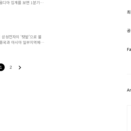
옴디아 집계를 보면 1분기
글
9%로 1위, LG전자가
과
최
TV 절반 ‘한국산’
인
기
글
공
 삼성전자의 ‘텃밭’으로 불
 중국과 아시아 일부지역에
적극 공략한 결과다. ■관련
페
F
이
스
북
1
2
트
위
터
플
A
러
그
인
C