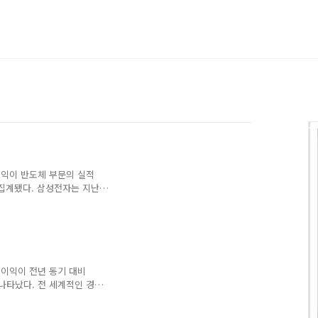
이익이 반도체 부문의 실적
 집계됐다. 삼성전자는 지난
비 69% 감소한 것으로 잠정
% 줄어든 수치로, 시장의 전
■관련기사 삼성전자 ‘어닝쇼
업이익이 전년 동기 대비
나타났다. 전 세계적인 경
를 필두로 스마트폰, 디스플
 보인다. 올 상반기에는 반