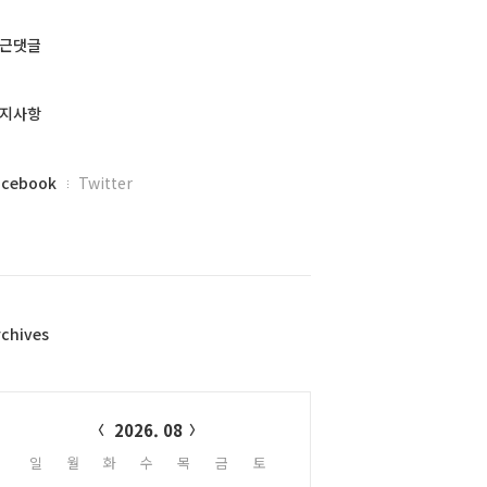
근댓글
지사항
acebook
Twitter
rchives
alendar
2026. 08
일
월
화
수
목
금
토