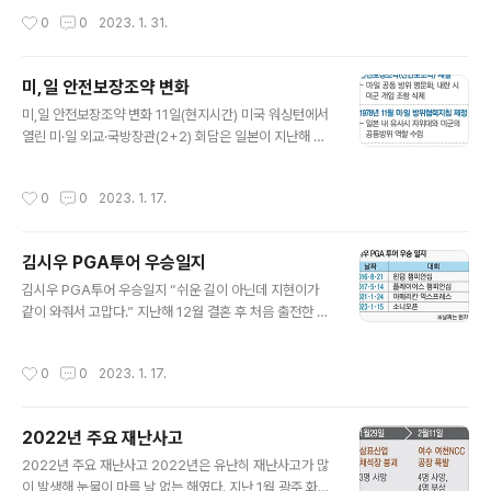
고 매년 기념식을 열고 있지만, 정작 학생인권조례는 ‘폐지’
작성시간
0
0
2023. 1. 31.
위기에 몰려 있다. ■관련기사 빗나간 ‘사랑의 매’ 돌아오나
미,일 안전보장조약 변화
글 내용
미,일 안전보장조약 변화 11일(현지시간) 미국 워싱턴에서
열린 미·일 외교·국방장관(2+2) 회담은 일본이 지난해 말
‘적기지 공격 능력(반격 능력)’ 보유를 천명한 뒤 미국과의
첫 고위급 회담이란 점에서 의미하는 바가 크다. 일본은 이
작성시간
0
0
2023. 1. 17.
를 계기로 반격 능력의 실제적 운용을 위해 미국과의 협력
을 구체화할 것으로 예상되며, 이는 방위협력지침 개정까
지 이어질 것으로 전망된다. ■관련기사 일본 ‘전수방위’ 허
김시우 PGA투어 우승일지
물고 미와 나란히…‘72년 동맹’ 대전환
글 내용
김시우 PGA투어 우승일지 “쉬운 길이 아닌데 지현이가
같이 와줘서 고맙다.” 지난해 12월 결혼 후 처음 출전한 미
국프로골프(PGA) 투어 소니오픈(총상금 790만달러)에
서 2년 만에 우승 물꼬를 튼 김시우(28)는 한국 미디어와
작성시간
0
0
2023. 1. 17.
인터뷰에서 신부 오지현(27)에게 연신 고마워했다. ■관련
기사 김시우, 최고의 결혼 선물…더없이 달달한 ‘허니문 키
스’
2022년 주요 재난사고
글 내용
2022년 주요 재난사고 2022년은 유난히 재난사고가 많
이 발생해 눈물이 마를 날 없는 해였다. 지난 1월 광주 화정