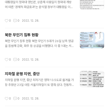
대통령실의 청와대 영빈관, 상춘재 사용일지 청와대 개방
에 따른 ‘경제적 파급효과’는 윤석열 정부가 대통령실 이전
을 정당화하는 주된 논거 중 하나였다. 정부 산하기관에서
는 청와대 개방으로 매년 2000억원 상당의 파급효과가 발
작성시간
0
0
2022. 12. 28.
생할 것이라고 추산했다. 하지만 정부는 지난 5월 청와대
개방 이후 경제효과가 얼마나 발생했는지 한 번도 발표한
적이 없다. ■관련기사 “연 2000억 효과” 공언한 청와대
북한 무인기 침투 현황
개방…편익 추산 손도 안 댔다 졸속 개방, 흔적 역력
글 내용
북한 무인기 침투 현황 북한 무인기 5대가 26일 남측 영공
을 침범해 강화, 파주 등 상공을 비행했다. 이 중 1대는 서울
북부까지 침투했다. 군은 격추에 실패했고, 그사이 무인기
는 북한으로 돌아가거나 남측 레이더 탐지권을 벗어났다.
작성시간
0
0
2022. 12. 28.
■관련기사 북 무인기, 서울 침범 ‘허 찔린 방공망’
지하철 운행 지연, 중단
글 내용
지하철 운행 지연, 중단 최저기온 영하 13.5도로 올겨울 가
장 추웠던 23일 아침 서울지하철이 또 멈춰 섰다. 전동차
고장 등에 따른 운행 차질은 이달에만 5번째다. 특히 출퇴
근길 사고가 잇따르면서 지하철의 정시 운행 신뢰도까지
작성시간
0
0
2022. 12. 28.
떨어지는 모양새다. ■관련기사 12월에만 5번 고장난 서
울 지하철…“이젠 못 믿겠다”