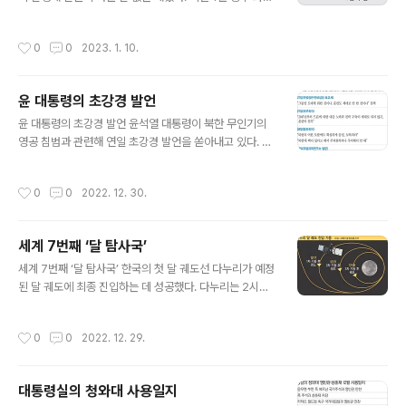
동 아이파크 붕괴 사고를 시작으로 봄에는 산불 피해, 여름
에는 기록적인 폭우로 인한 수해 발생이 잦았다. 특히 이태
작성시간
0
0
2023. 1. 10.
원 압사 사고는 사망자 158명 등 사상자가 300명이 넘어
세월호 참사 이후 우리 사회에 깊은 트라우마를 남겼다. ■
관련기사 [2022 재난 그 후…남겨진 사람들] [붕괴] 광주
윤 대통령의 초강경 발언
화정아이파크 공사현장, 묻혀버린 매형 “참사 희생자 유족
글 내용
이 길거리로 나서는 일 더 이상 없기를”
윤 대통령의 초강경 발언 윤석열 대통령이 북한 무인기의
영공 침범과 관련해 연일 초강경 발언을 쏟아내고 있다. 2
9일엔 “전쟁 준비”를 입에 담았다. 강경한 경고 메시지를
통해 북한의 추가 도발을 억제하겠다는 의도가 담긴 것으
작성시간
0
0
2022. 12. 30.
로 풀이되지만 ‘안이한 대응’ 비판에 대한 책임론을 차단하
려는 것 아니냐는 관측도 나온다. ■관련기사 “압도적으로
우월한 전쟁 준비”…무인기 대응 비판에 수위 높인 윤 대통
세계 7번째 ‘달 탐사국’
령
글 내용
세계 7번째 ‘달 탐사국’ 한국의 첫 달 궤도선 다누리가 예정
된 달 궤도에 최종 진입하는 데 성공했다. 다누리는 2시간
마다 한 바퀴씩 달을 돌며 내년 2월부터 본격적인 관측에
나선다. 이로써 한국은 세계 7번째 달 탐사 국가로 이름을
작성시간
0
0
2022. 12. 29.
올리게 됐다. ■관련기사 다누리, 달 궤도 최종 안착…세계
7번째 ‘달 탐사국’ 된 한국
대통령실의 청와대 사용일지
글 내용