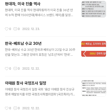
현대차, 미국 진출 역사
글 내용
현대차, 미국 진출 역사 현대자동차가 미국 진출 36년 만
에 누적 판매 1500만대(제네시스 브랜드 제외)를 달성했
다. 진입 초기에는 저가형 브랜드로 인식됐던 현대차는 품
질을 끌어올리며 판매량을 늘려나갔다. 나아가 고급 모델
작성시간
0
0
2022. 12. 23.
인 제네시스를 앞세워 브랜드력을 높이고, 전기차 시장에
적극 뛰어들어 친환경차 이미지도 강화하는 등 양을 넘어
질적 도약에 나선 모습이다. ■관련기사 현대차, 미국 진출
한국-베트남 수교 30년
36년 만에 판매 1500만대
글 내용
한국-베트남 수교 30년 한국과 베트남이 22일 수교 30주
년을 맞는다. 그동안 양국의 호칭은 ‘남조선’에서 ‘한국’으
로, ‘월남’에서 ‘베트남’으로 변했다. 이 같은 호칭 변화는 지
난 30년간 한국과 베트남의 관계 진전을 단적으로 보여준
작성시간
0
0
2022. 12. 22.
다. ■관련기사 [한-베 수교 30년] 냉전을 넘어선 ‘사돈의
나라’…경제·문화·안보 동반자로
이태원 참사 국정조사 일정
글 내용
이태원 참사 국정조사 일정 국회 ‘용산 이태원 참사 진상규
명과 재발방지를 위한 국정조사특별위원회’(국조특위)가 1
9일 더불어민주당·정의당·기본소득당 등 야3당 단독으로
첫발을 뗐다. 국민의힘은 내년도 예산안 처리가 우선이라
작성시간
0
0
2022. 12. 22.
며 불참했다. ■관련기사 여당 불참 속 국조특위 첫발…증