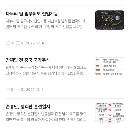
인 명단서 한 총리는 빠져 야 3당 단독으로 전체회의··· 본
조사 일정 의결
다누리 달 임무궤도 진입기동
글 내용
다누리 달 임무궤도 진입기동 지난 8월 발사된 한국의 첫
번째 달 궤도선 ‘다누리’가 17일 달 궤도 진입을 시도한다.
다누리의 현재 비행 속도를 적절히 줄여 달의 중력에 안정
적으로 포획되도록 하는 것이 진입 성공의 관건이다. ■관
작성시간
0
0
2022. 12. 16.
련기사 다누리, 17일 ‘달 궤도’ 1차 진입 시도
장쩌민 전 중국 국가주석
글 내용
장쩌민 전 중국 국가주석 중국이 세계 양대 강국(G2)으로
성장하는 기반을 닦은 인물로 평가되는 장쩌민(江澤民)
전 국가주석이 30일 96세를 일기로 타계했다. 뉴욕타임스
는 제로 코로나 정책 반대 시위를 거론하며 그의 죽음이 중
작성시간
0
0
2022. 12. 2.
국 정부가 톈안먼(天安門) 사태 이후 볼 수 없었던 전국적
인 정치적 반대 운동에 직면한 미묘한 순간에 찾아왔다고
평가했다. ■관련기사 WTO 가입 등 중국 고속 성장 견
손흥민, 황희찬 훈련일지
인…‘부패 유산’은 그림자로
글 내용
손흥민, 황희찬 훈련일지 난공불락 같은 남미 축구를 뚫으
려면 한국 축구의 양 날개가 살아나야 한다. 손흥민(30·토
트넘)과 황희찬(26·울버햄프턴·아래 사진)이 ‘꿈의 무대’에