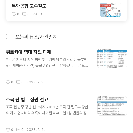
무안공항 고속철도
0
0
조회
3
오늘의 뉴스/사건일지
분류 전체보기
주요 글 목록
튀르키예 역대 지진 피해
글 내용
튀르키예 역대 지진 피해 튀르키예 남부와 시리아 북부에
6일 새벽(현지시간) 규모 7.8 강진이 발생했다. 이날 오전
1시 현재 두 나라의 사망자는 최소 1400명을 넘어섰으며,
구조작업이 계속되면서 눈덩이처럼 늘고 있다. ■관련기사
작성시간
0
0
2023. 2. 8.
튀르키예 최악 대지진…사망 수천명 ‘눈덩이’
조국 전 법무 장관 선고
글 내용
조국 전 법무 장관 선고까지 2019년 조국 전 법무부 장관
의 자녀 입시비리 의혹이 제기된 이후 3일 1심 법원의 징역
2년 선고가 나오기까지 4년여는 갈등과 분열의 시간이었
다. 조 전 장관과 검찰의 지지세력이 극렬하게 충돌했고, 문
작성시간
0
0
2023. 2. 6.
재인 정부의 내로남불 논란은 결국 윤석열 정부 출범으로