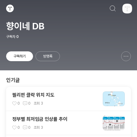
검색하기
티스토리
향이네 DB
구독자
0
구독하기
방명록
신고하기 레이어
열기
인기글
필리핀 클락 위치 지도
0
0
조회
3
정부별 최저임금 인상률 추이
0
0
조회
3