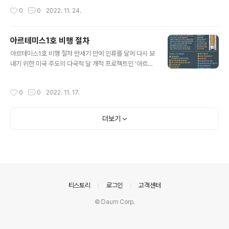
서 부상 투혼을 준비하고 있다. 누구보다 날카로운 한 방을
작성시간
0
0
2022. 11. 24.
가진 손흥민과 저돌적인 돌파가 무기인 황희찬의 출전 여
부에 한국의 2022 카타르 월드컵 16강 운명이 걸렸다. ■
관련기사 난공불락? 손흥민·황희찬 양 날개로 뛰어넘어! 벤
아르테미스1호 비행 절차
투호, 오늘 우루과이전
글 내용
아르테미스1호 비행 절차 반세기 만에 인류를 달에 다시 보
내기 위한 미국 주도의 다국적 달 개척 프로젝트인 ‘아르테
미스 계획’이 마침내 첫발을 내디뎠다. 올 8월부터 이어진
4전5기 시도 끝에 달 탐사선 아르테미스 1호가 16일(현지
작성시간
0
0
2022. 11. 17.
시간) 발사에 성공했다. ■관련기사 우주선 분리까지 성
공…2025년 인간의 달 재착륙 꿈 ‘착착’
더보기
의안내
티스토리
로그인
고객센터
© Daum Corp.