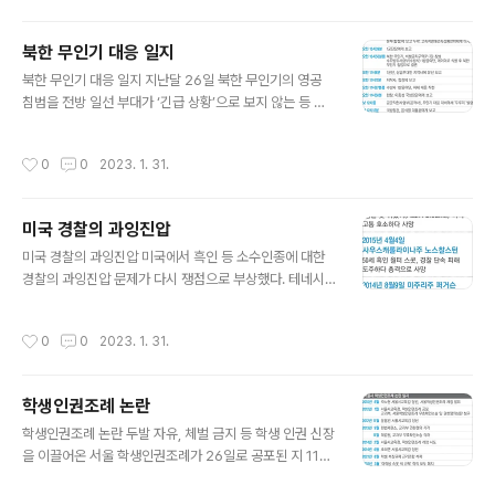
귀착됐다. ■관련기사 ‘조국 대전’이 정권교체로…‘내로남
불’의 양극단 정치 심화
북한 무인기 대응 일지
글 내용
북한 무인기 대응 일지 지난달 26일 북한 무인기의 영공
침범을 전방 일선 부대가 ‘긴급 상황’으로 보지 않는 등 당
시 상황 판단에 허점이 드러났다. 육군 1군단과 수도방위사
령부(수방사) 간 상황 공유가 되지 않아 제각각 대응했고
작성시간
0
0
2023. 1. 31.
부대 간 상황 공유 시스템까지 작동하지 않는 등 총체적 부
실이 드러난 것으로 조사됐다. ■관련기사 북 무인기 대응
부실 인정한 군, 문책은 “신중히”
미국 경찰의 과잉진압
글 내용
미국 경찰의 과잉진압 미국에서 흑인 등 소수인종에 대한
경찰의 과잉진압 문제가 다시 쟁점으로 부상했다. 테네시
주 멤피스에서 경찰의 집단 구타로 인해 숨진 흑인 타이어
니컬스(29)가 폭행당하는 현장 영상이 공개되면서 미 곳곳
작성시간
0
0
2023. 1. 31.
에서 항의 시위도 확산하고 있다. ■관련기사 29세 흑인
청년 목숨 앗은 미국 경찰들의 ‘묻지마’ 폭행
학생인권조례 논란
글 내용
학생인권조례 논란 두발 자유, 체벌 금지 등 학생 인권 신장
을 이끌어온 서울 학생인권조례가 26일로 공포된 지 11년
을 맞았다. 서울시교육청은 이날을 ‘학생인권의날’로 정하