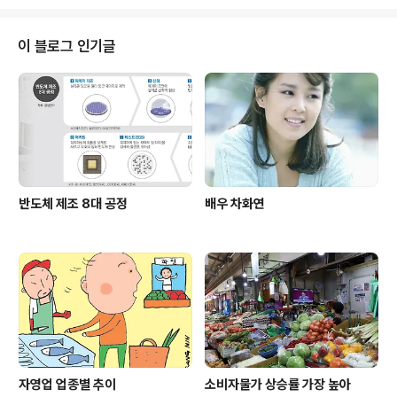
본주의가 낳은 세대) 보고서’를 통해 박씨를 비롯한 20·30
대가 ‘주식 투자에 뛰어든 이유’를 조명했다. 2년 만에 다시
만난 ‘자낳세’들은 대체적으로 주식에 쏟는 돈도, 시간도 줄
이 블로그 인기글
어든 흐름을 보였다. ■관련기사 [다시 만난 2030 ‘자낳
세’ 보고서] (상) 2년 전 젊은 동학개미들 2년 뒤, 달라졌나
요? 주식 투자 포기 못해요, 그때도 지금도 유일한 ‘동아
줄’이니까
반도체 제조 8대 공정
배우 차화연
자영업 업종별 추이
소비자물가 상승률 가장 높아