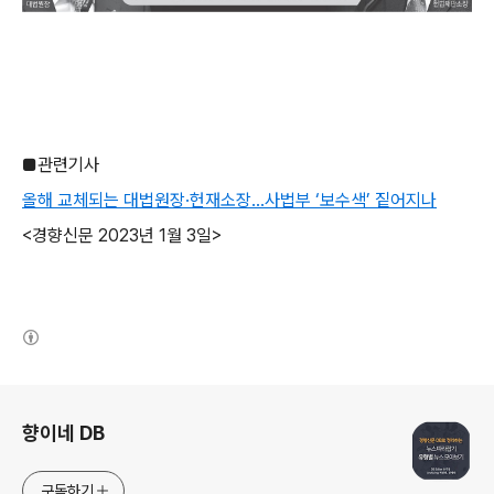
■관련기사
올해 교체되는 대법원장·헌재소장…사법부 ‘보수색’ 짙어지나
<경향신문 2023년 1월 3일>
(새창열림)
로그 정보
향이네 DB
구독하기