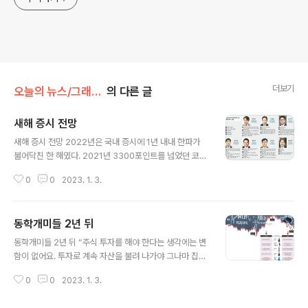
더보기
오늘의 뉴스/그래픽뉴스
의 다른 글
새해 증시 전망
글 내용
새해 증시 전망 2022년은 국내 증시에 1년 내내 한파가
불어닥친 한 해였다. 2021년 3300포인트를 넘었던 코스
피는 2022년 한 해 동안 24.9% 떨어지며 2200선으로
0
0
2023. 1. 3.
물러섰다. 올해도 지난 1년 내내 증시를 짓눌렀던 요인들이
잔존하면서 투자자들에게 쉽지 않은 한 해가 될 것으로 전
망된다. 경향신문이 1일 국내 증권사 7곳의 리서치센터장
동학개미들 2년 뒤
에게 직접 물어보니 올해 증시는 긴축적 통화정책에 따른
글 내용
경기침체로 하방 압력을 받을 것으로 예상된다. ■관련기
동학개미들 2년 뒤 “주식 투자를 해야 한다는 생각에는 변
사 올해 증시 ‘상저하고’ 예상하지만…코스피 3000은 ‘희
함이 없어요. 투자로 계속 자산을 불려 나가야 그나마 집을
망 고문’ 주요 증권사 7곳 리서치센터장의 전망··· 전반적으
산다든가, 그런 걸 할 수 있을 것 같아요.” 박모씨(31)는 개
로 '우울'
0
0
2023. 1. 3.
인투자자가 대거 주식 시장에 뛰어든 2020년 처음 주식
투자를 시작했다. 2020년 경향신문은 ‘2030 자낳세(자