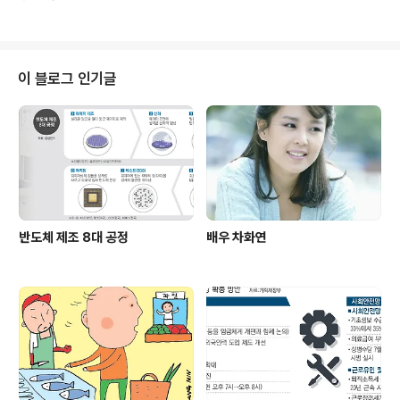
무용수 루돌프 누레예프 사망 1930년 : 최초의 우리말 사전 간행 1926년 : 조
선총독부 청사 준공 1916년 : 청록파 시인 박목월 출생 1907년 : 마리아 몬테
소리, 어린이집 개원 1884년 : 오스트리아 생물학자 그레고르 멘델 사망 1838
년 : 새뮤얼 모스, 뉴저지주 모리스타운에서 전보 첫 시험 1833년 : 레바논 시인
칼릴 지브란 출생 1822년 : 고고학자 슐리만 출생 1412년 : 프랑스 성녀 잔 다
이 블로그 인기글
르크 출생 1402년 : 조선, 과거시험에 무과..
반도체 제조 8대 공정
배우 차화연