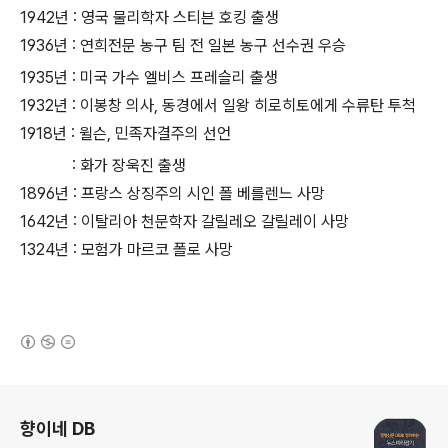
1942년 : 영국 물리학자 스티븐 호킹 출생
1936년 : 연희전문 농구 팀 전 일본 농구 선수권 우승
1935년 : 미국 가수 엘비스 프레슬리 출생
1932년 : 이봉창 의사, 동경에서 일왕 히로히토에게 수류탄 투척
1918년 : 윌슨, 민족자결주의 선언
: 화가 장욱진 출생
1896년 : 프랑스 상징주의 시인 폴 베를렌느 사망
1642년 : 이탈리아 천문학자 갈릴레오 갈릴레이 사망
1324년 : 모험가 마르코 폴로 사망
(새창열림)
로그 정보
향이네 DB