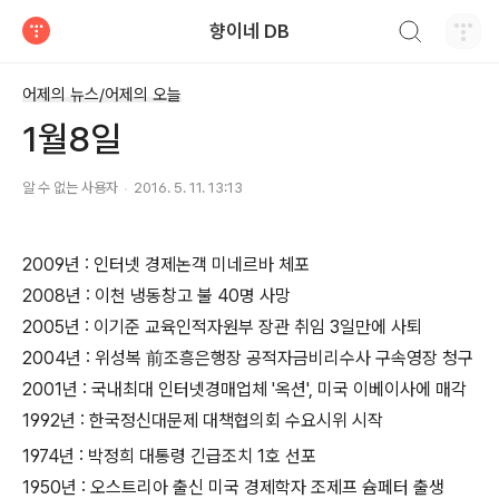
검색하기
향이네 DB
티스토리
어제의 뉴스/어제의 오늘
1월8일
알 수 없는 사용자
2016. 5. 11. 13:13
2009년 : 인터넷 경제논객 미네르바 체포
2008년 : 이천 냉동창고 불 40명 사망
2005년 : 이기준 교육인적자원부 장관 취임 3일만에 사퇴
2004년 : 위성복 前조흥은행장 공적자금비리수사 구속영장 청구
2001년 : 국내최대 인터넷경매업체 '옥션', 미국 이베이사에 매각
1992년 : 한국정신대문제 대책협의회 수요시위 시작
1974년 : 박정희 대통령 긴급조치 1호 선포
1950년 : 오스트리아 출신 미국 경제학자 조제프 슘페터 출생