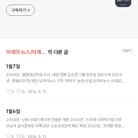
구독하기
더보기
어제의 뉴스/어제의 오늘
의 다른 글
1월7일
글 내용
2004년 : 불법대선자금 수사, 대검 한화 김승연 그룹 집무실 압수수색 2003
년 : 촛불시위 첫 제안 오마이뉴스 기자 '자작극' 논란 (9일 오마이뉴스 사과문
발표) 1994년 : 남산1호 쌍둥이터널 개통 1989년 : 일본국왕 히로히토 사망 1
0
0
2016. 5. 11.
955년 : 중학교, 고등학교 분리 결정 1950년 : 중국 국민당정부 대만으로 후퇴
1949년 : 이승만 대통령 '대마도는 우리 땅' 선언 1948년 : 킨제이보고서 '인간
남성의 성적 행동' 출판 : 의무교육제(초등학교) 실시 1914년 : 이화학당, 유치
1월6일
원 설립 1895년 : 홍범14조 선언, 근대국가체제를 갖춘 최초의 헌법 1839년 :
글 내용
프랑스 다게르, 사진기 발명
2004년 : 난타 브로드웨이에 전용관 개관 2003년 : 미국계 다국적기업 다우
코닝사 실리콘유방 피해 보상 소송 8년만에 패소 확정 2002년 : 조계종 종정
혜암스님 영결 1996년 : 가수 김광석 사망 1993년 : 러시아태생 프랑스 남성
0
0
2016. 5. 11.