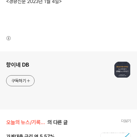
<경향신문 2023년 1월 4일>
(새창열림)
로그 정보
향이네 DB
구독하기
더보기
오늘의 뉴스/기록경신
의 다른 글
가계대출 금리 연 5.57%