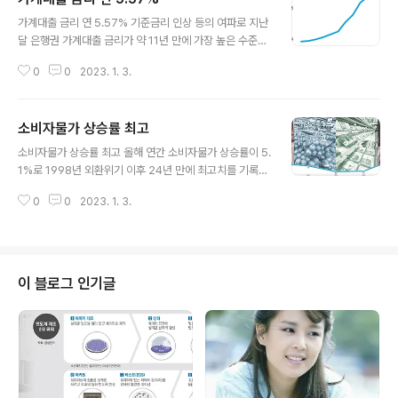
글 내용
가계대출 금리 연 5.57% 기준금리 인상 등의 여파로 지난
달 은행권 가계대출 금리가 약 11년 만에 가장 높은 수준까
지 올랐다. 주택담보대출 금리가 소폭 하락한 반면, 일반신
0
0
2023. 1. 3.
용대출 금리는 큰 폭으로 올라 연 8%에 근접했다. ■관련
기사 가계대출 금리 연 5.57%…10년8개월 만에 최고
소비자물가 상승률 최고
글 내용
소비자물가 상승률 최고 올해 연간 소비자물가 상승률이 5.
1%로 1998년 외환위기 이후 24년 만에 최고치를 기록했
다. 12월 물가도 5.0% 올라 고물가 흐름을 이어갔다. ■관
0
0
2023. 1. 3.
련기사 “살기 팍팍하더니…” 올 물가 24년 만에 가장 많이
올랐다 놀 소비자물가 5.1% 급등
이 블로그 인기글