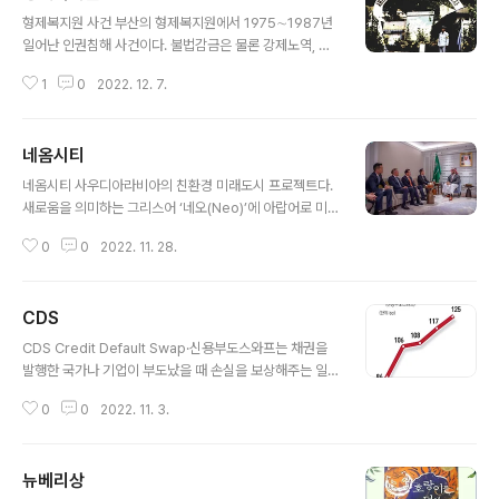
글 내용
형제복지원 사건 부산의 형제복지원에서 1975∼1987년
일어난 인권침해 사건이다. 불법감금은 물론 강제노역, 구
타, 암매장 등이 자행됐다. 1987년 이곳을 탈출한 사람들
1
0
2022. 12. 7.
에 의해 그 만행이 세상에 알려졌으나 가해자인 박인근 형
제복지원 이사장은 업무상 횡령 등 혐의만 인정돼 징역 2
년6개월을 받는 데 그쳤다. ▶관련기사 형제복지원 피해자
네옴시티
72명 , 국가상대 손배소
글 내용
네옴시티 사우디아라비아의 친환경 미래도시 프로젝트다.
새로움을 의미하는 그리스어 ‘네오(Neo)’에 아랍어로 미
래를 뜻하는 무스타크발(Mustaqbal)의 ‘M’을 조합한 단
0
0
2022. 11. 28.
어다. 사우디 북서쪽에 계획형 신도시를 짓는 것이 골자다.
총 사업비 5000억달러(약 668조원)를 들여 2만6500
㎢, 서울 면적의 44배 넓이로 건설될 계획이다. ▶관련
CDS
기사 건설비 668조원·서울 면적 44배 규모…사막 위 미래
글 내용
도시 사우디 '네움시티'는
CDS Credit Default Swap·신용부도스와프는 채권을
발행한 국가나 기업이 부도났을 때 손실을 보상해주는 일
종의 보험 성격의 금융파생상품이다. 해당 국가 경제의 위
0
0
2022. 11. 3.
험이 커지면 대체로 프리미엄도 올라간다. 이날 5년물 CD
S 프리미엄은 신용등급이 한국보다 낮은 일본(31bp)의 2
배가 넘는다. 국제신용평가회사인 무디스와 피치가 산정한
뉴베리상
국가 신용등급을 보면 한국은 ‘AA’로 일본 ‘A+’보다 두 단
글 내용