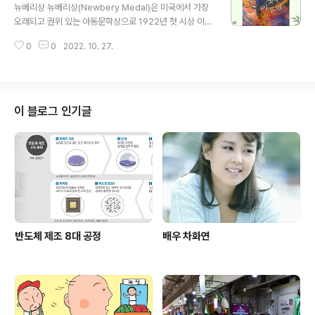
계 높다. 피치가 부여한 등급도 ‘AA-’로 일본(A)보다 두 단
뉴베리상 뉴베리상(Newbery Medal)은 미국에서 가장
계 높은 수준이다. ▶관련기사 무역 적자·자금 경색 ‘경제
오래되고 권위 있는 아동문학상으로 1922년 첫 시상 이후
경고등’…한국 CDS 프리미엄 5년 만에 최고
올해로 100주년을 맞았다. 상의 이름은 문학에서 아동문
0
0
2022. 10. 27.
학 분야를 독립시켰다고 평가받는 18세기 영국의 출판인
존 뉴베리(John Newbery)에게서 따왔으며, 상의 운영
은 미국도서관협회에서 맡고 있다. ▶관련기사 김유진의
구체적인 어린이 ](16).이야기의 힘 옛날 옛적
이 블로그 인기글
반도체 제조 8대 공정
배우 차화연