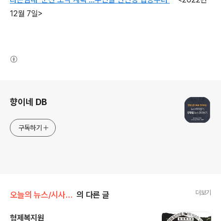
12월 7일>
(새창열림)
로그 정보
향이네 DB
구독하기
더보기
오늘의 뉴스/시사 키워드
의 다른 글
형제복지원